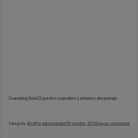
Coworking Orixe22 puestos coworkers y armarios almacenaje
Categoría:
Blog
Por
administrador
29 octubre, 2015
Deja un comentario